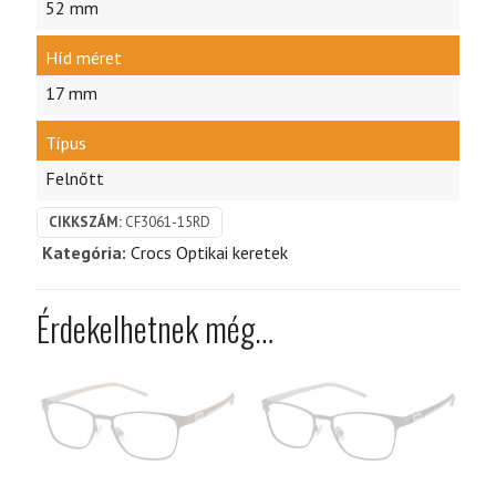
52 mm
Híd méret
17 mm
Típus
Felnőtt
CIKKSZÁM:
CF3061-15RD
Kategória:
Crocs Optikai keretek
Érdekelhetnek még…