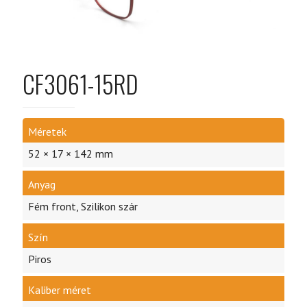
CF3061-15RD
Méretek
52 × 17 × 142 mm
Anyag
Fém front, Szilikon szár
Szín
Piros
Kaliber méret