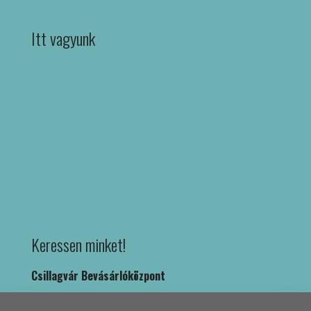
Itt vagyunk
Keressen minket!
Csillagvár Bevásárlóközpont
1039 Budapest, Rákóczi út 36. fsz. 8.