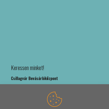
Keressen minket!
Csillagvár Bevásárlóközpont
1039 Budapest, Rákóczi út 36. fsz. 8.
+36 1 250 8614