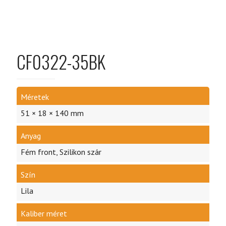
CF0322-35BK
Méretek
51 × 18 × 140 mm
Anyag
Fém front, Szilikon szár
Szín
Lila
Kaliber méret