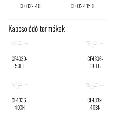
CF0322-40LE
CF0322-15OE
Kapcsolódó termékek
CF4339-
CF4336-
50BE
80TG
CF4336-
CF4339-
40CN
40BN