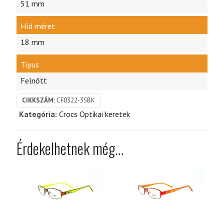
51 mm
Híd méret
18 mm
Típus
Felnőtt
CIKKSZÁM:
CF0322-35BK
Kategória:
Crocs Optikai keretek
Érdekelhetnek még…