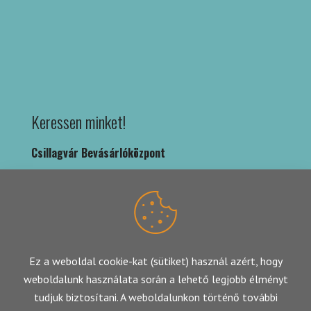
Keressen minket!
Csillagvár Bevásárlóközpont
1039 Budapest, Rákóczi út 36. fsz. 8.
+36 1 250 8614
Ez a weboldal cookie-kat (sütiket) használ azért, hogy
Adatkezelési Tájékoztató
weboldalunk használata során a lehető legjobb élményt
tudjuk biztosítani. A weboldalunkon történő további