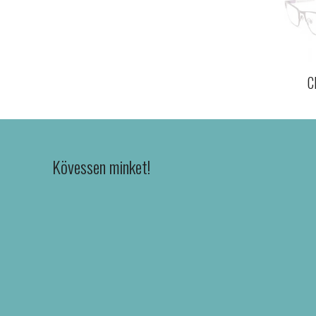
C
Kövessen minket!