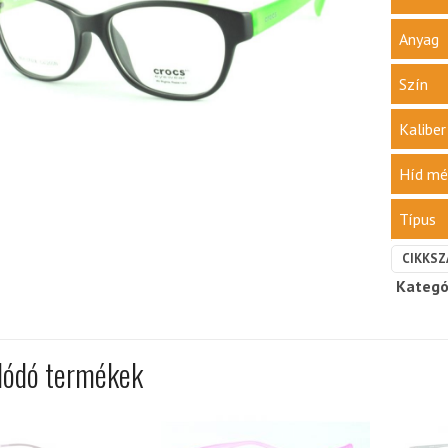
Anyag
Szín
Kalibe
Híd mé
Típus
CIKKSZ
Kategó
lódó termékek