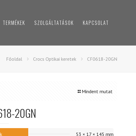
TERMÉKEK
SZOLGÁLTATÁSOK
KAPCSOLAT
Főoldal
Crocs Optikai keretek
CF0618-20GN
Mindent mutat
618-20GN
k
53 × 17 × 145 mm