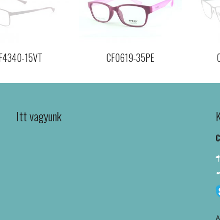
F4340-15VT
CF0619-35PE
Itt vagyunk
K
C
A