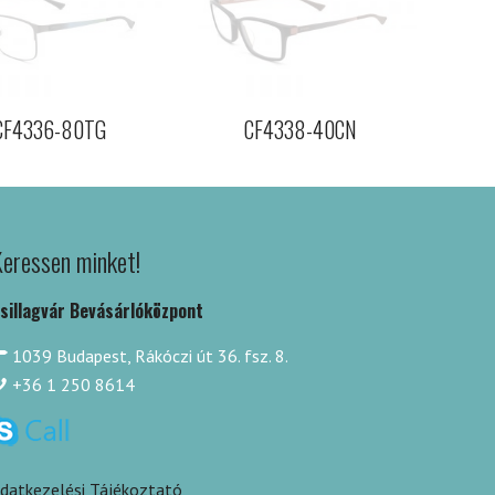
CF4336-80TG
CF4338-40CN
eressen minket!
sillagvár Bevásárlóközpont
1039 Budapest, Rákóczi út 36. fsz. 8.
+36 1 250 8614
datkezelési Tájékoztató