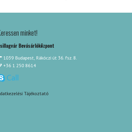
eressen minket!
sillagvár Bevásárlóközpont
1039 Budapest, Rákóczi út 36. fsz. 8.
+36 1 250 8614
datkezelési Tájékoztató