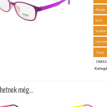
Anyag
Szín
Kalibe
Híd mé
Típus
CIKKSZ
Kategó
lhetnek még…