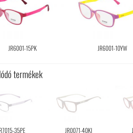
JR6001-15PK
JR6001-10YW
lódó termékek
R7015-35PE
JR0071-40KI