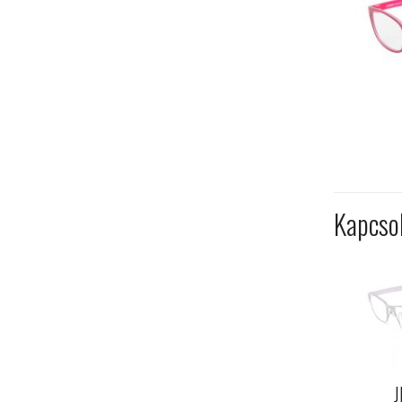
Kapcso
J