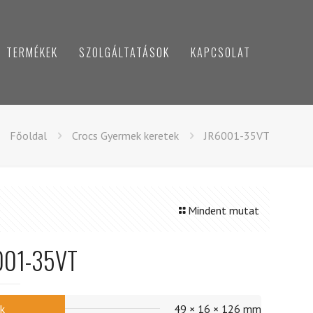
TERMÉKEK
SZOLGÁLTATÁSOK
KAPCSOLAT
Főoldal
Crocs Gyermek keretek
JR6001-35VT
Mindent mutat
001-35VT
k
49 × 16 × 126 mm