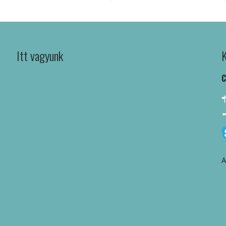
Itt vagyunk
K
C
A