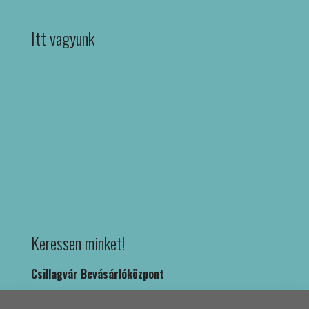
Itt vagyunk
Keressen minket!
Csillagvár Bevásárlóközpont
1039 Budapest, Rákóczi út 36. fsz. 8.