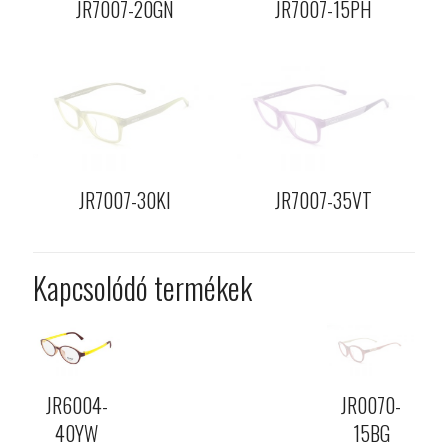
JR7007-20GN
JR7007-15PH
JR7007-30KI
JR7007-35VT
Kapcsolódó termékek
JR6004-
JR0070-
40YW
15BG