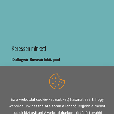
Keressen minket!
Csillagvár Bevásárlóközpont
1039 Budapest, Rákóczi út 36. fsz. 8.
+36 1 250 8614
Ez a weboldal cookie-kat (sütiket) használ azért, hogy
Adatkezelési Tájékoztató
weboldalunk használata során a lehető legjobb élményt
tudjuk biztosítani. A weboldalunkon történő további